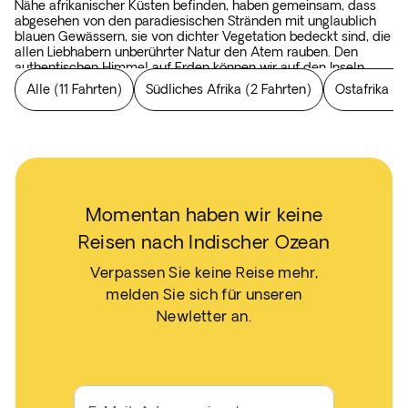
Nähe afrikanischer Küsten befinden, haben gemeinsam, dass
abgesehen von den paradiesischen Stränden mit unglaublich
blauen Gewässern, sie von dichter Vegetation bedeckt sind, die
allen Liebhabern unberührter Natur den Atem rauben. Den
authentischen Himmel auf Erden können wir auf den Inseln
Mauritius, Seychellen und Sansibar finden.
Alle
(
11 Fahrten
)
Südliches Afrika
(
2 Fahrten
)
Ostafrika
(
3
Momentan haben wir keine
Reisen nach Indischer Ozean
Verpassen Sie keine Reise mehr,
melden Sie sich für unseren
Newletter an.