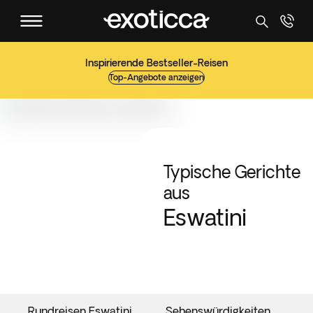
Inspirierende Bestseller-Reisen
Top-Angebote anzeigen
Typische Gerichte
aus
Eswatini
Rundreisen Eswatini
Sehenswürdigkeiten
V