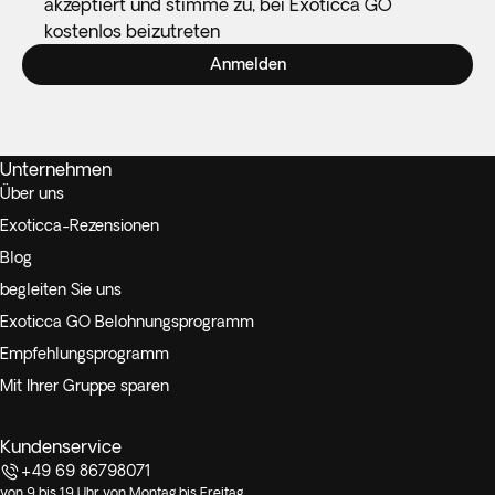
akzeptiert und stimme zu, bei Exoticca GO
kostenlos beizutreten
Anmelden
Unternehmen
Über uns
Exoticca-Rezensionen
Blog
begleiten Sie uns
Exoticca GO Belohnungsprogramm
Empfehlungsprogramm
Mit Ihrer Gruppe sparen
Kundenservice
+49 69 86798071
von 9 bis 19 Uhr von Montag bis Freitag