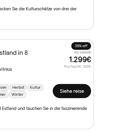
cken Sie die Kulturschätze von drei der
35% off
stland in 8
Ab
1.999€
1.299€
Pro Nacht
:
186€
Vilnius
isen
Herbst
Kultur
Siehe reise
mer
Winter
d Estland und tauchen Sie in die faszinierende