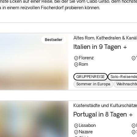
ste Ecken auf einer Reise, bei der Sie vom Cabo Girão, dem höchste
in einem reizvollen Fischerdorf probieren können.
Altes Rom, Kathedralen & Kanä
Bestseller
Italien in 9 Tagen +
Florenz
Rom
GRUPPENREISE
Solo-Reisend
Sommer in Europa
Weihnacht
Küstenstädte und Kulturschätz
Portugal in 8 Tagen +
Lissabon
Nazare