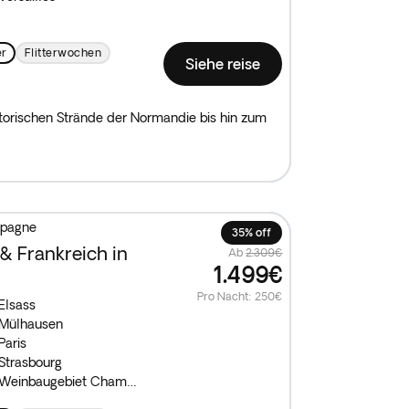
er
Flitterwochen
Siehe reise
storischen Strände der Normandie bis hin zum
mpagne
35% off
& Frankreich in
Ab
2.309€
1.499€
Pro Nacht
:
250€
Elsass
Mülhausen
Paris
Strasbourg
Weinbaugebiet Champagne