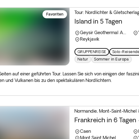
Tour: Nordlichter & Gletscherl
Favoriten
Island in 5 Tagen
Geysir Geothermal Area
Reykjavik
GRUPPENREISE
Solo-Reisend
Natur
Sommer in Europa
Seiten auf einer geführten Tour. Lassen Sie sich von einigen der fasz
en und Vulkanen bis zu den spektakulären Nordlichtern.
Normandie, Mont-Saint-Michel &
Frankreich in 6 Tagen
Caen
Mont Saint Michel