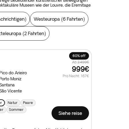
e Wiege bedeutender künstlerischer Bewegungen
ktakuläre Museen wie der Louvre, die Eremitage
n Österreich, Ungarn und der Tschechischen
, wo Sie lange bevor Sie eine Galerie betreten,
achrichtigen
)
Westeuropa
(
6 Fahrten
)
man im Süden und in der wunderschönen
ätze gelebt.
tteleuropa
(
2 Fahrten
)
60% off
Ab
2.499€
999€
Pico do Arieiro
Pro Nacht
:
167€
Porto Moniz
Santana
São Vicente
er
Natur
Paare
er
Sommer
Siehe reise