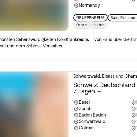
Normandy
GRUPPENREISE
Solo-Reisend
Paare
Kultur
chönsten Sehenswürdigkeiten Nordfrankreichs – von Paris über die hi
hel und dem Schloss Versailles.
Schwarzwald, Elsass und Cha
Schweiz, Deutschland 
7 Tagen +
Basel
Zürich
Baden Baden
Schwarzwald
Colmar