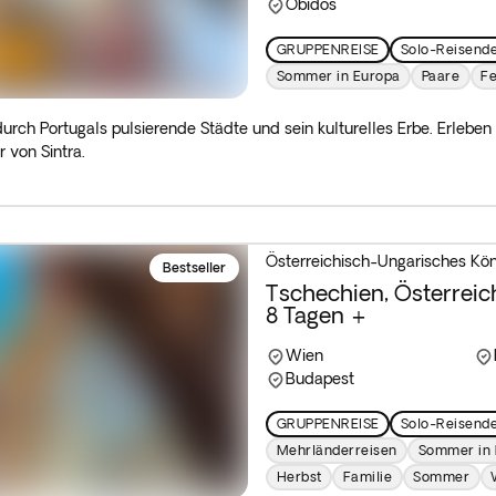
Obidos
GRUPPENREISE
Solo-Reisend
Sommer in Europa
Paare
F
urch Portugals pulsierende Städte und sein kulturelles Erbe. Erleben 
 von Sintra.
Österreichisch-Ungarisches Kön
Bestseller
Tschechien, Österreic
8 Tagen +
Wien
Budapest
GRUPPENREISE
Solo-Reisend
Mehrländerreisen
Sommer in 
Herbst
Familie
Sommer