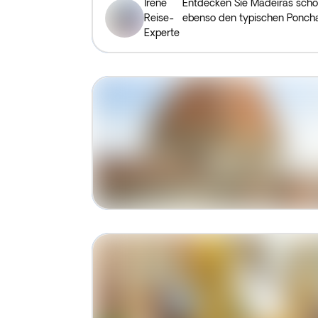
Irene
Entdecken Sie Madeiras schön
Reise-
ebenso den typischen Poncha 
Experte