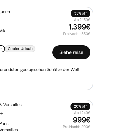
agunen
35% off
Ab
2.159€
1.399€
Vik
Pro Nacht
:
350€
er
Cooler Urlaub
Siehe reise
inierendsten geologischen Schätze der Welt
 Versailles
20% off
 +
Ab
1.249€
999€
Paris
Pro Nacht
:
200€
Versailles