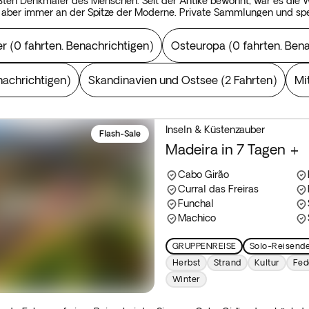
rößten Denkmäler des Menschen. Seit der Antike bewohnt, war es di
, aber immer an der Spitze der Moderne. Private Sammlungen und spe
e die Gebäude, die in den alten Imperien des kaiserlichen Europas, i
en wir die Straßen und Plätze von Italien, Kroatien und Griechenland
er
(
0 fahrten. Benachrichtigen
)
Osteuropa
(
0 fahrten. Ben
andschaft, lebendig mit mediterraner Vitalität und Emotionen, die 
nügt sich nicht damit, Schätze zu präsentieren. Hier werden die Sch
nachrichtigen
)
Skandinavien und Ostsee
(
2 Fahrten
)
Mi
Inseln & Küstenzauber
Flash-Sale
Madeira in 7 Tagen +
Cabo Girão
Curral das Freiras
Funchal
Machico
GRUPPENREISE
Solo-Reisend
Herbst
Strand
Kultur
Fed
Winter