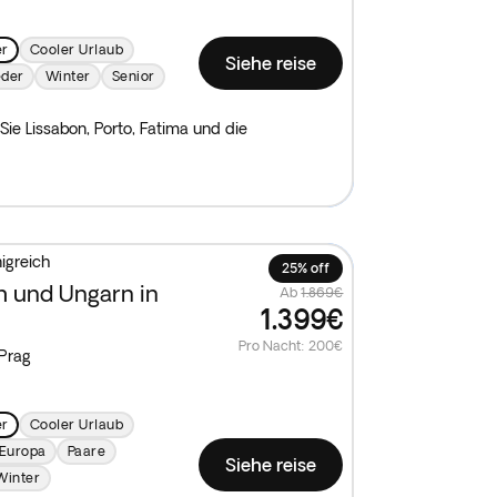
er
Cooler Urlaub
Siehe reise
eder
Winter
Senior
Sie Lissabon, Porto, Fatima und die
igreich
25% off
h und Ungarn in
Ab
1.869€
1.399€
Pro Nacht
:
200€
Prag
er
Cooler Urlaub
Europa
Paare
Siehe reise
Winter