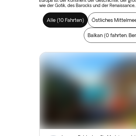
Europa ist der Kontinent der Geschichte, der g
wie der Gotik, des Barocks und der Renaissance
und die Nationalgalerie zeugen davon, ebenso wi
Republik errichtet wurden. Im Gegensatz dazu hab
Alle
(
10 Fahrten
)
Östliches Mittelme
von Kunst umgeben sind. Europa ist eine bunte L
Landschaft im Norden entdecken kann. Europa beg
Balkan
(
0 fahrten. Be