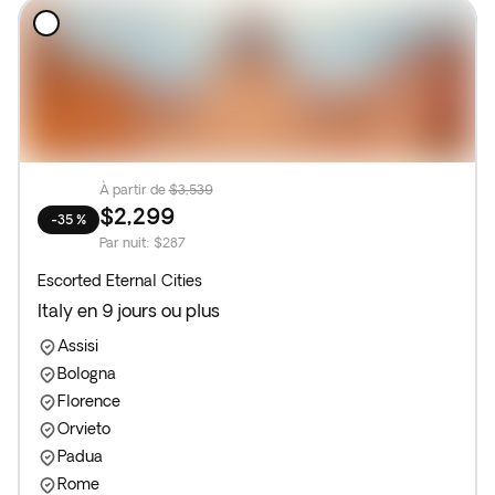
À partir de
$3,539
$2,299
-35 %
Par nuit
:
$287
Escorted Eternal Cities
Italy en 9 jours ou plus
Assisi
Bologna
Florence
Orvieto
Padua
Rome