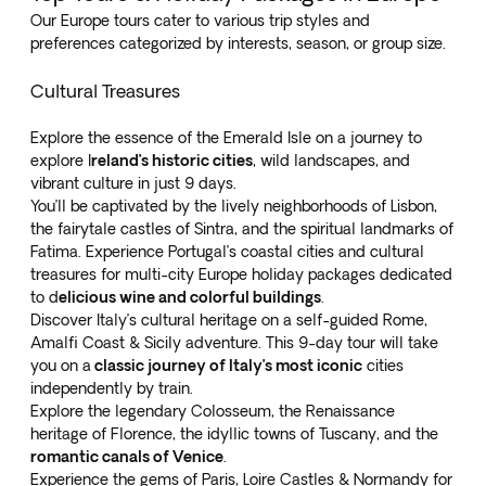
Our Europe tours cater to various trip styles and
preferences categorized by interests, season, or group size.
Cultural Treasures
Explore the
essence of the Emerald Isle
on a journey to
explore I
reland’s historic cities
, wild landscapes, and
vibrant culture in just 9 days.
You’ll be captivated by the lively neighborhoods of Lisbon,
the fairytale castles of Sintra, and the spiritual landmarks of
Fatima. Experience Portugal’s
coastal cities and cultural
treasures
for multi-city Europe holiday packages dedicated
to d
elicious wine and colorful buildings
.
Discover Italy’s cultural heritage on a
self-guided Rome,
Amalfi Coast & Sicily
adventure. This 9-day tour will take
you on a
classic journey of Italy’s most iconic
cities
independently by train.
Explore the legendary Colosseum, the Renaissance
heritage of Florence, the idyllic towns of Tuscany, and the
romantic canals of Venice
.
Experience the gems of
Paris, Loire Castles & Normandy
for