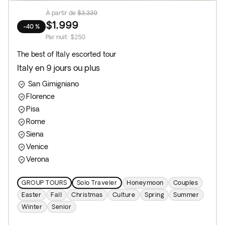
À partir de
$3,339
$1,999
-40 %
Par nuit
:
$250
The best of Italy escorted tour
Italy en 9 jours ou plus
San Gimigniano
Florence
Pisa
Rome
Siena
Venice
Verona
GROUP TOURS
Solo Traveler
Honeymoon
Couples
Easter
Fall
Christmas
Culture
Spring
Summer
Winter
Senior