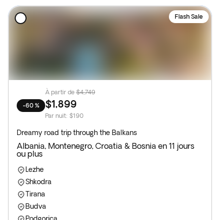
Flash Sale
À partir de
$4,749
$1,899
-60 %
Par nuit
:
$190
Dreamy road trip through the Balkans
Albania, Montenegro, Croatia & Bosnia en 11 jours
ou plus
Lezhe
Shkodra
Tirana
Budva
Podgorica