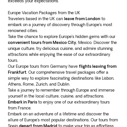
exceeds your expectations.
Europe Vacation Packages from the UK
Travelers based in the UK can
leave from London
to
embark on a journey of discovery through Europe’s most
renowned cities.
Take the chance to explore Europe’s hidden gems with our
convenient tours from Mexico City
, Mexico. Discover the
unique culture, try delicious cuisine, and admire stunning
attractions while enjoying the ease of our extraordinary
tours.
Our Europe tours from Germany have
flights leaving from
Frankfurt
. Our comprehensive travel packages offer a
simple way to explore fascinating destinations like Lisbon,
Athens, Rome, Zurich, and Dublin.
Take a journey to remember through Europe and immerse
yourself in the local culture, cuisine, and attractions.
Embark in Paris
to enjoy one of our extraordinary tours
from France.
Embark on an adventure of a lifetime and discover the
allure of Europe’s most popular destinations. Our tours from
Spain
depart from Madrid
to make your trip as effortless