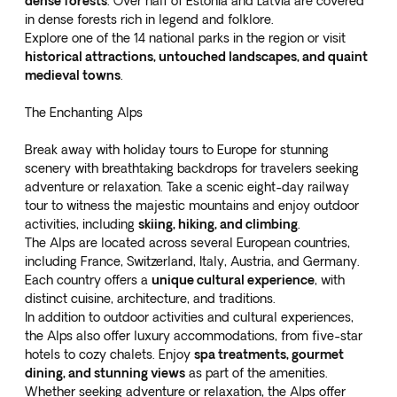
dense forests
. Over half of Estonia and Latvia are covered
in dense forests rich in legend and folklore.
Explore one of the 14 national parks in the region or visit
historical attractions, untouched landscapes, and quaint
medieval towns
.
The Enchanting Alps
Break away with holiday tours to Europe for stunning
scenery with breathtaking backdrops for travelers seeking
adventure or relaxation. Take a
scenic eight-day railway
tour
to witness the majestic mountains and enjoy outdoor
activities, including
skiing, hiking, and climbing
.
The Alps are located across several European countries,
including France, Switzerland, Italy, Austria, and Germany.
Each country offers a
unique cultural experience
, with
distinct cuisine, architecture, and traditions.
In addition to outdoor activities and cultural experiences,
the Alps also offer luxury accommodations, from five-star
hotels to cozy chalets. Enjoy
spa treatments, gourmet
dining, and stunning views
as part of the amenities.
Whether seeking adventure or relaxation, the Alps offer