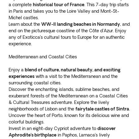
a complete
historical tour of France
. This 7-day trip starts
in Paris and takes you to the Loire Valley and Mont-St-
Michel castles.
Learn about the
WW-II landing beaches in Normandy
, and
end on the picturesque coastline of the Côte d’Azur. Enjoy
any of Exoticca’s cultural tours to Europe for an authentic
experience.
Mediterranean and Coastal Cities
Enjoy a
blend of culture, natural beauty, and exciting
experiences
with a visit to the Mediterranean and the
surrounding coastal cities.
Discover the enchanting islands, sublime beaches, and
exuberant forests of the Mediterranean on a
Coastal Cities
& Cultural Treasures
adventure. Explore the lively
neighborhoods of Lisbon and the
fairytale castles of Sintra
.
Uncover the heart of Porto, known for its delicious wine and
colorful buildings.
Invest in an
eight-day Cypriot adventure
to
discover
Aphrodite’s birthplace
in Paphos, Larnaca’s lively