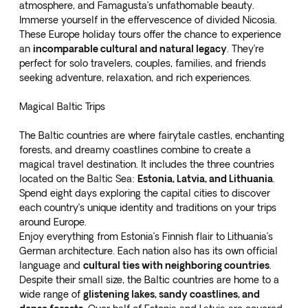
atmosphere, and Famagusta’s unfathomable beauty.
Immerse yourself in the effervescence of divided Nicosia.
These Europe holiday tours offer the chance to experience
an
incomparable cultural and natural legacy
. They’re
perfect for solo travelers, couples, families, and friends
seeking adventure, relaxation, and rich experiences.
Magical Baltic Trips
The Baltic countries are where fairytale castles, enchanting
forests, and dreamy coastlines combine to create a
magical travel destination. It includes the three countries
located on the Baltic Sea:
Estonia, Latvia, and Lithuania
.
Spend
eight days exploring the capital cities
to discover
each country’s unique identity and traditions on your trips
around Europe.
Enjoy everything from Estonia’s Finnish flair to Lithuania’s
German architecture. Each nation also has its own official
language and
cultural ties with neighboring countries
.
Despite their small size, the Baltic countries are home to a
wide range of
glistening lakes, sandy coastlines, and