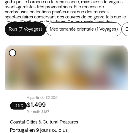
gothique, le baroque ou la renaissance, mais aussi de vagues
avant-gardistes très provocatrices. Elle recense de
nombreuses collections privées ainsi que des musées
spectaculaires conservant des œuvres de ce genre tels que le
Louvre, l'Ermitage ou la National Gallery, mais aussi des
bâtiments érigés pendant l’ancienne Europe sous l’Empire
Tous
(
7 Voyages
)
Méditerranée orientale
(
1 Voyages
)
Eur
d’Autriche, de Hongrie ou de République tchèque. À l’inverse,
dans les rues et sur les places d’Italie, de Croatie ou de Grèce,
l’art vient à la rencontre des visiteurs sans qu'il soit nécessaire
d’entrer dans une galerie. L’Europe est un paysage habité, plein
de vitalité méditerranéenne et d’émotions à découvrir dans la
nature de sa moitié Nord. Ce continent ne se contente pas
d’être une salle élégante et immaculée dans laquelle sont
exposés les trésors : ici, les trésors se vivent.
À partir de
$2,309
$1,499
-35 %
Par nuit
:
$187
Coastal Cities & Cultural Treasures
Portugal en 9 jours ou plus