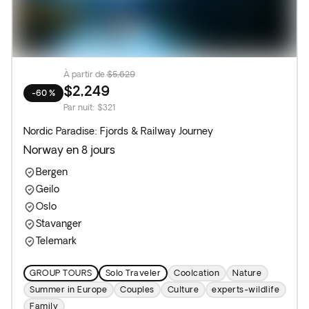
À partir de
$5,629
$2,249
-60 %
Par nuit
:
$321
Nordic Paradise: Fjords & Railway Journey
Norway en 8 jours
Bergen
Geilo
Oslo
Stavanger
Telemark
GROUP TOURS
Solo Traveler
Coolcation
Nature
Summer in Europe
Couples
Culture
experts-wildlife
Family