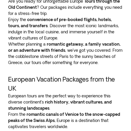
Are you ready for unforgettable Europe
Tours through the
Old Continent
? Our packages include everything you need
for a stress-free trip.
Enjoy the
convenience of pre-booked flights, hotels,
tours, and transfers
. Discover the most iconic landmarks,
indulge in the local cuisine, and immerse yourself in the
vibrant cultures of Europe.
Whether planning a
romantic getaway, a family vacation,
or an adventure with friends
, we’ve got you covered. From
the cobblestone streets of Paris to the sunny beaches of
Greece, our tours offer something for everyone.
European Vacation Packages from the
UK
European tours are the perfect way to experience this
diverse continent’s
rich history, vibrant cultures, and
stunning landscapes
.
From the
romantic canals of Venice to the snow-capped
peaks of the Swiss Alps
, Europe is a destination that
captivates travelers worldwide.