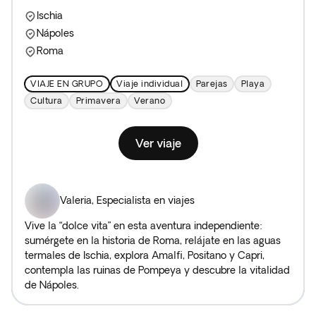
por Europa descubrirás que los tesoros, aquí, se viven.
Ischia
Nápoles
Descubre los
viajes organizados por Europa
que Exoticca
tiene preparados para ti.
Roma
VIAJE EN GRUPO
Viaje individual
Parejas
Playa
Cultura
Primavera
Verano
Ver viaje
Valeria
,
Especialista en viajes
Vive la “dolce vita” en esta aventura independiente:
sumérgete en la historia de Roma, relájate en las aguas
termales de Ischia, explora Amalfi, Positano y Capri,
contempla las ruinas de Pompeya y descubre la vitalidad
de Nápoles.