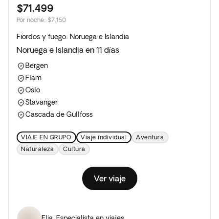
$71,499
Por noche
:
$7,150
Fiordos y fuego: Noruega e Islandia
Noruega e Islandia en 11 días
Bergen
Flam
Oslo
Stavanger
Cascada de Gullfoss
VIAJE EN GRUPO
Viaje individual
Aventura
Naturaleza
Cultura
Ver viaje
Elia
,
Especialista en viajes