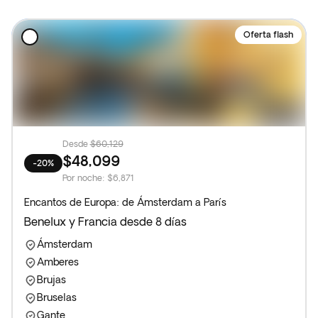
Oferta flash
Desde
$60,129
$48,099
-20%
Por noche
:
$6,871
Encantos de Europa: de Ámsterdam a París
Benelux y Francia desde 8 días
Ámsterdam
Amberes
Brujas
Bruselas
Gante