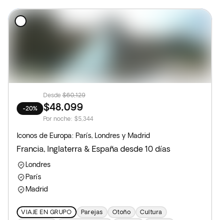
Desde
$60,129
$48,099
-20%
Por noche
:
$5,344
Iconos de Europa: París, Londres y Madrid
Francia, Inglaterra & España desde 10 días
Londres
París
Madrid
VIAJE EN GRUPO
Parejas
Otoño
Cultura