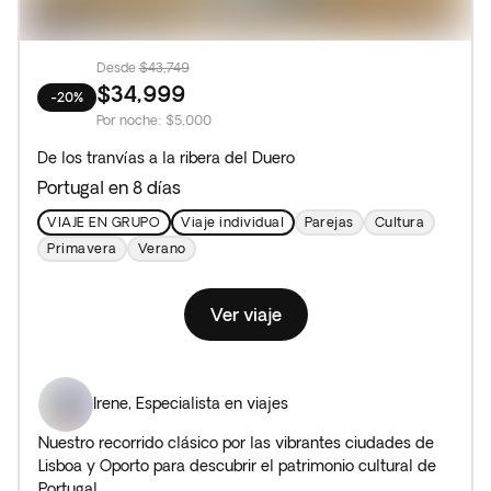
Desde
$43,749
$34,999
-20%
Por noche
:
$5,000
De los tranvías a la ribera del Duero
Portugal en 8 días
VIAJE EN GRUPO
Viaje individual
Parejas
Cultura
Primavera
Verano
Ver viaje
Irene
,
Especialista en viajes
Nuestro recorrido clásico por las vibrantes ciudades de
Lisboa y Oporto para descubrir el patrimonio cultural de
Portugal.